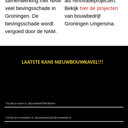
samenwerking met NAM
als renovatieprojecten.
veel bevingsschade in
Bekijk
hier de projecten
Groningen. De
van bouwbedrijf
bevingsschade wordt
Groningen Ungersma.
vergoed door de NAM.
LAATSTE KANS NIEUWBOUWKAVEL!!!
BINNENKORT ONS NIEUWSTE AANBOD
STEL UW VRAAG
NAAM:*
E-MAILADRES:*
TELEFOONNUMMER: